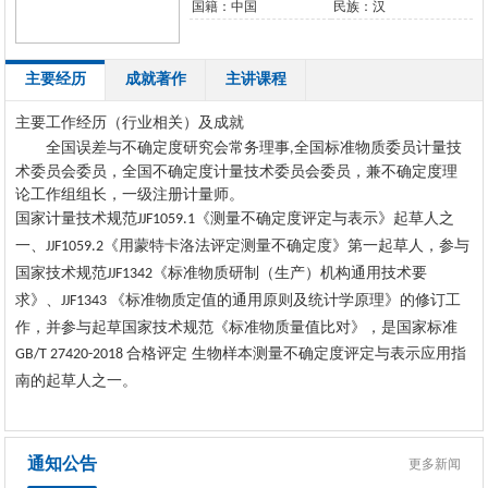
国籍：中国
民族：汉
主要经历
成就著作
主讲课程
主要工作经历（行业相关）及成就
全国误差与不确定度研究会常务理事
全国标准物质委员计量技
,
术委员会
委员，全国不确定度计量技术委员会委员，兼不确定度理
论工作组组长，一级注册计量师。
国家计量技术规范
《测量不确定度评定与表示》起草人之
JJF1059.1
一、
《用蒙特卡洛法评定测量不确定度》第一起草人
，
参与
JJF1059.2
国家技术规范
《标准物质研制（生产）机构通用技术要
JJF1342
求》
、
《标准物质定值的通用原则及统计学原理》
的修订工
JJF1343
作，并
参与起草国家技术规范《标准物质量值比对》
，是国家标准
合格评定 生物样本测量不确定度评定与表示应用指
GB/T 27420-2018
南
的
起草人之一。
通知公告
更多新闻