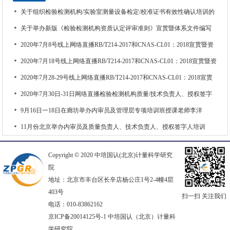
关于组织检验检测机构/实验室测量设备检定/校准证书有效性确认培训的
通知
关于举办新版《检验检测机构资质认定评审准则》宣贯暨体系文件编写
内审员线上线下专项培训班通知
2020年7月8号线上网络直播RB/T214-2017和CNAS-CL01：2018宣贯暨资
质认定/认可内审及管理评审专项培训班通知
2020年7月18号线上网络直播RB/T214-2017和CNAS-CL01：2018宣贯暨资
质认定/认可内审及管理评审专项培训班通知
2020年7月28-29号线上网络直播RB/T214-2017和CNAS-CL01：2018宣贯
暨资质认定/认可内审及管理评审专项培训班通知
2020年7月30日-31日网络直播检验检测机构质量/技术负责人、授权签字
人能力提升专项培训班
9月16日一18日在廊坊举办内审员及管理层专项培训班授课老师李洋
11月份北京举办内审员及质量负责人、技术负责人、授权签字人培训
班。授课老师：李洋
Copyright © 2020 中培国认(北京)计量科学研究
院
地址：北京市丰台区长辛店杨公庄1号2-4幢4层
403号
扫一扫 关注我们
电话：010-83862162
京ICP备20014125号-1 中培国认（北京）计量科
学研究院